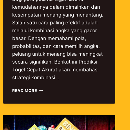
kemudahannya dalam dimainkan dan
kesempatan menang yang menantang.
Salah satu cara paling efektif adalah
melalui kombinasi angka yang gacor
besar. Dengan memahami pola,
probabilitas, dan cara memilih angka,
peluang untuk menang bisa meningkat
secara signifikan. Berikut ini Prediksi
Togel Cepat Akurat akan membahas
strategi kombinasi…
TOGEL
READ MORE
MAGNUM
4D
STRATEGI
KOMBINASI
GACOR
BESAR