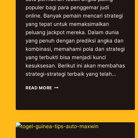
populer bagi para penggemar judi
online. Banyak pemain mencari strategi
yang tepat untuk memaksimalkan
peluang jackpot mereka. Dalam dunia
yang penuh dengan prediksi angka dan
kombinasi, memahami pola dan strategi
yang terbukti bisa menjadi kunci
kesuksesan. Berikut ini akan membahas
strategi-strategi terbaik yang telah…
TOGEL
READ MORE
KINGKONG
4D
STRATEGI
JACKPOT
MAKSIMAL
TERBUKTI