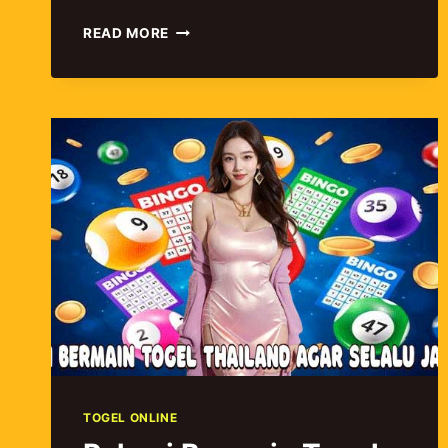
TOGEL
READ MORE
BANGLADESH
FAVORIT
PEMAIN
PEMBURU
JACKPOT
BESAR
TOGEL ONLINE