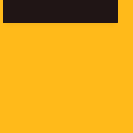
MERAIH
JACKPOT
BESAR
TOGEL
MACAU
2D
TIAP
HARI