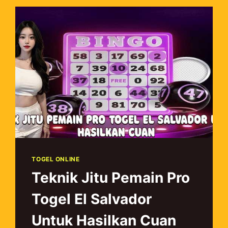
RAHASIA
PASTI
TOGEL ONLINE
Teknik Jitu Pemain Pro
Togel El Salvador
Untuk Hasilkan Cuan