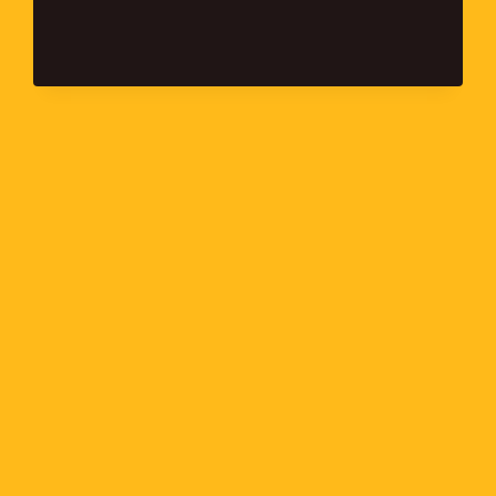
JITU
PEMAIN
PRO
TOGEL
EL
SALVADOR
UNTUK
HASILKAN
CUAN