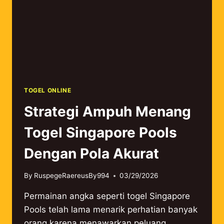
TOGEL ONLINE
Strategi Ampuh Menang
Togel Singapore Pools
Dengan Pola Akurat
By
RuspegeRaereusBy994
03/29/2026
Permainan angka seperti togel Singapore
Pools telah lama menarik perhatian banyak
orang karena menawarkan peluang