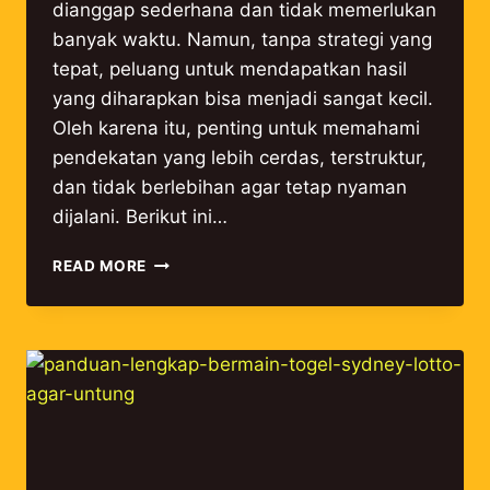
dianggap sederhana dan tidak memerlukan
banyak waktu. Namun, tanpa strategi yang
tepat, peluang untuk mendapatkan hasil
yang diharapkan bisa menjadi sangat kecil.
Oleh karena itu, penting untuk memahami
pendekatan yang lebih cerdas, terstruktur,
dan tidak berlebihan agar tetap nyaman
dijalani. Berikut ini…
STRATEGI
READ MORE
PINTAR
MENANG
TOGEL
CAMBODIA
POOLS
TANPA
RIBET