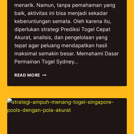
menarik. Namun, tanpa pemahaman yang
baik, aktivitas ini bisa menjadi sekadar
keberuntungan semata. Oleh karena itu,
diperlukan strategi Prediksi Togel Cepat
Akurat, analisis, dan pengelolaan yang
tepat agar peluang mendapatkan hasil
maksimal semakin besar. Memahami Dasar
Permainan Togel Sydney…
PANDUAN
READ MORE
LENGKAP
BERMAIN
TOGEL
SYDNEY
LOTTO
AGAR
UNTUNG