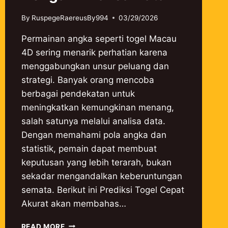
By
RuspegeRaereusBy994
03/29/2026
Permainan angka seperti togel Macau
4D sering menarik perhatian karena
menggabungkan unsur peluang dan
strategi. Banyak orang mencoba
berbagai pendekatan untuk
meningkatkan kemungkinan menang,
salah satunya melalui analisa data.
Dengan memahami pola angka dan
statistik, pemain dapat membuat
keputusan yang lebih terarah, bukan
sekadar mengandalkan keberuntungan
semata. Berikut ini Prediksi Togel Cepat
Akurat akan membahas…
CARA
READ MORE