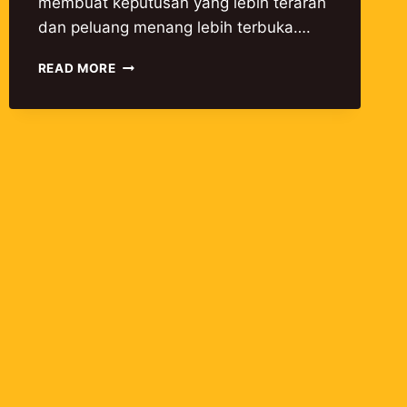
membuat keputusan yang lebih terarah
dan peluang menang lebih terbuka….
METODE
READ MORE
PRAKTIS
ANALISA
TREN
NOMOR
TOGEL
CAMBODIA
LEBIH
TERARAH