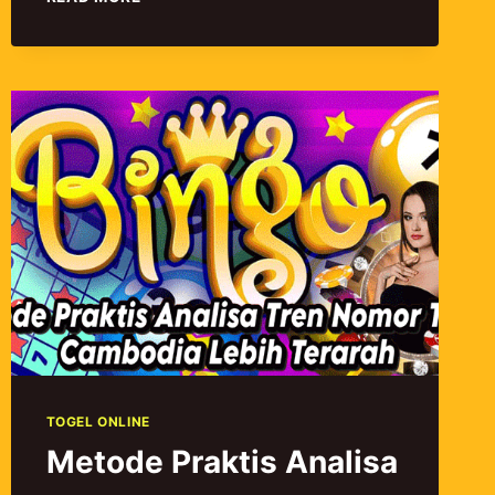
JITU
MENANG
TOGEL
MACAU
4D
DENGAN
ANALISA
DATA
TOGEL ONLINE
Metode Praktis Analisa