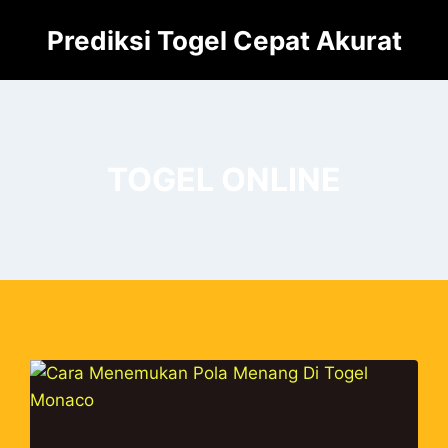
Prediksi Togel Cepat Akurat
TOGEL ONLINE