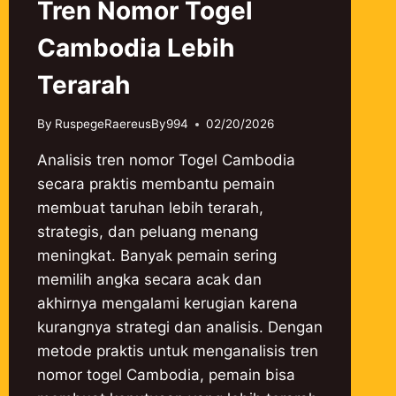
Tren Nomor Togel
Cambodia Lebih
Terarah
By
RuspegeRaereusBy994
02/20/2026
Analisis tren nomor Togel Cambodia
secara praktis membantu pemain
membuat taruhan lebih terarah,
strategis, dan peluang menang
meningkat. Banyak pemain sering
memilih angka secara acak dan
akhirnya mengalami kerugian karena
kurangnya strategi dan analisis. Dengan
metode praktis untuk menganalisis tren
nomor togel Cambodia, pemain bisa