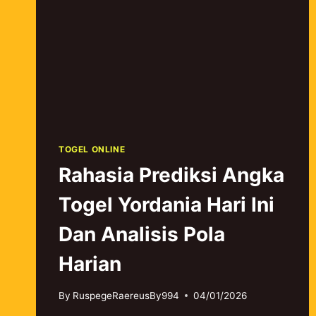
TOGEL ONLINE
Rahasia Prediksi Angka
Togel Yordania Hari Ini
Dan Analisis Pola
Harian
By
RuspegeRaereusBy994
04/01/2026