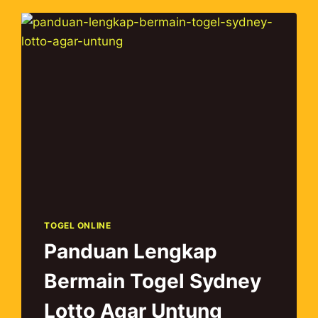
TOGEL ONLINE
Panduan Lengkap
Bermain Togel Sydney
Lotto Agar Untung