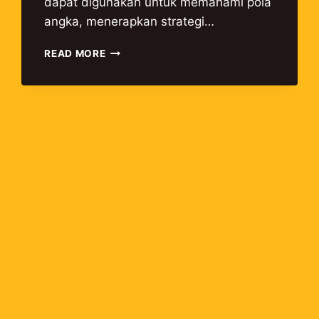
dapat digunakan untuk memahami pola
angka, menerapkan strategi…
CARA
READ MORE
MUDAH
MERAIH
JACKPOT
TOGEL
MALADEWA
POOLS
DENGAN
AKURAT