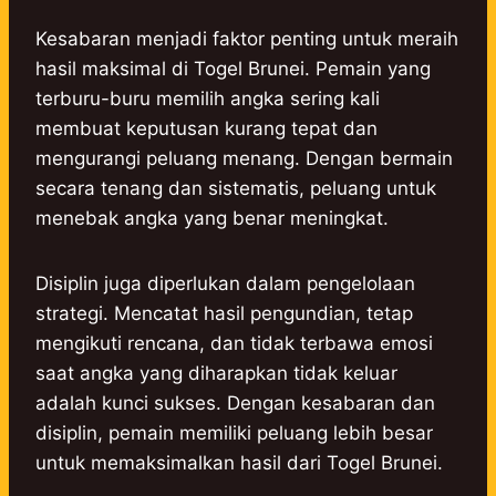
Kesabaran menjadi faktor penting untuk meraih
hasil maksimal di Togel Brunei. Pemain yang
terburu-buru memilih angka sering kali
membuat keputusan kurang tepat dan
mengurangi peluang menang. Dengan bermain
secara tenang dan sistematis, peluang untuk
menebak angka yang benar meningkat.
Disiplin juga diperlukan dalam pengelolaan
strategi. Mencatat hasil pengundian, tetap
mengikuti rencana, dan tidak terbawa emosi
saat angka yang diharapkan tidak keluar
adalah kunci sukses. Dengan kesabaran dan
disiplin, pemain memiliki peluang lebih besar
untuk memaksimalkan hasil dari Togel Brunei.