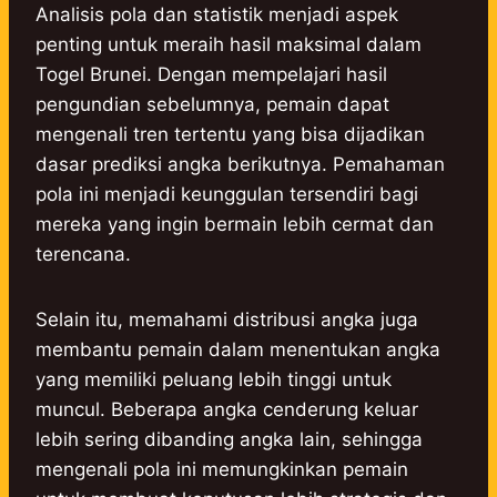
Analisis pola dan statistik menjadi aspek
penting untuk meraih hasil maksimal dalam
Togel Brunei. Dengan mempelajari hasil
pengundian sebelumnya, pemain dapat
mengenali tren tertentu yang bisa dijadikan
dasar prediksi angka berikutnya. Pemahaman
pola ini menjadi keunggulan tersendiri bagi
mereka yang ingin bermain lebih cermat dan
terencana.
Selain itu, memahami distribusi angka juga
membantu pemain dalam menentukan angka
yang memiliki peluang lebih tinggi untuk
muncul. Beberapa angka cenderung keluar
lebih sering dibanding angka lain, sehingga
mengenali pola ini memungkinkan pemain