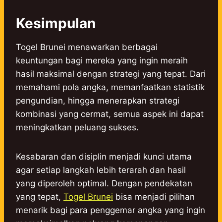
Kesimpulan
Togel Brunei menawarkan berbagai
keuntungan bagi mereka yang ingin meraih
hasil maksimal dengan strategi yang tepat. Dari
memahami pola angka, memanfaatkan statistik
pengundian, hingga menerapkan strategi
kombinasi yang cermat, semua aspek ini dapat
meningkatkan peluang sukses.
Kesabaran dan disiplin menjadi kunci utama
agar setiap langkah lebih terarah dan hasil
yang diperoleh optimal. Dengan pendekatan
yang tepat,
Togel Brunei
bisa menjadi pilihan
menarik bagi para penggemar angka yang ingin