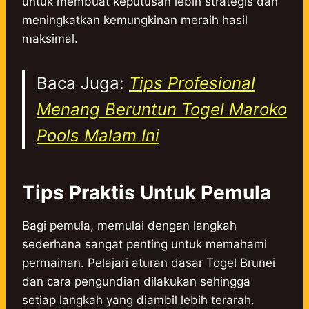
untuk membuat keputusan lebih strategis dan
meningkatkan kemungkinan meraih hasil
maksimal.
Baca Juga:
Tips Profesional
Menang Beruntun Togel Maroko
Pools Malam Ini
Tips Praktis Untuk Pemula
Bagi pemula, memulai dengan langkah
sederhana sangat penting untuk memahami
permainan. Pelajari aturan dasar Togel Brunei
dan cara pengundian dilakukan sehingga
setiap langkah yang diambil lebih terarah.