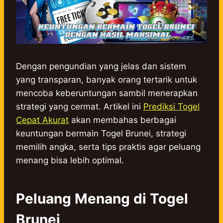
Dengan pengundian yang jelas dan sistem
yang transparan, banyak orang tertarik untuk
mencoba keberuntungan sambil menerapkan
strategi yang cermat. Artikel ini
Prediksi Togel
Cepat Akurat
akan membahas berbagai
keuntungan bermain Togel Brunei, strategi
memilih angka, serta tips praktis agar peluang
menang bisa lebih optimal.
Peluang Menang di Togel
Brunei