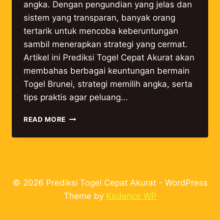
angka. Dengan pengundian yang jelas dan
sistem yang transparan, banyak orang
tertarik untuk mencoba keberuntungan
sambil menerapkan strategi yang cermat.
Artikel ini Prediksi Togel Cepat Akurat akan
membahas berbagai keuntungan bermain
Togel Brunei, strategi memilih angka, serta
tips praktis agar peluang…
KEUNTUNGAN
READ MORE
BERMAIN
TOGEL
BRUNEI
DENGAN
HASIL
MAKSIMAL
© 2026 Prediksi Togel Cepat Akurat - WordPress
Theme by
Kadence WP