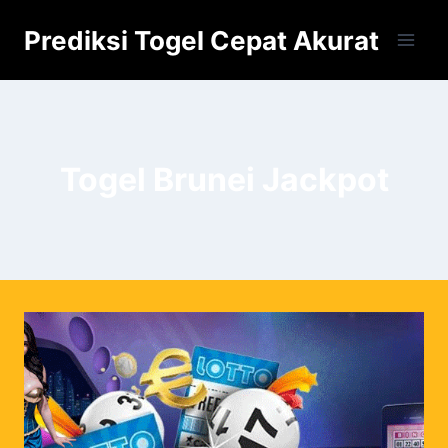
Skip
Prediksi Togel Cepat Akurat
to
content
Togel Brunei Jackpot