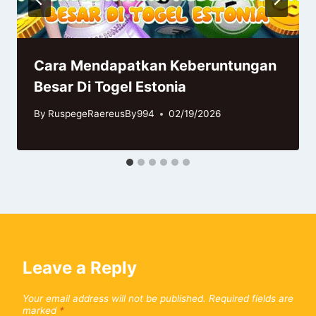
Cara Mendapatkan Keberuntungan
Besar Di Togel Estonia
By
RuspegeRaereusBy994
02/19/2026
Leave a Reply
Your email address will not be published.
Required fields are
marked
*