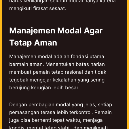
harus kehilangan seluruh modal hanya karena
mengikuti firasat sesaat.
Manajemen Modal Agar
Tetap Aman
Manajemen modal adalah fondasi utama
bermain aman. Menentukan batas harian
membuat pemain tetap rasional dan tidak
terjebak mengejar kekalahan yang sering
berujung kerugian lebih besar.
Dengan pembagian modal yang jelas, setiap
pemasangan terasa lebih terkontrol. Pemain
juga bisa berhenti tepat waktu, menjaga
kondisi mental tetap stabil, dan menikmati