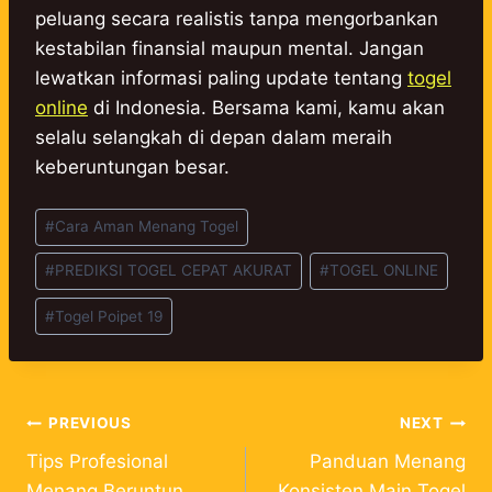
peluang secara realistis tanpa mengorbankan
kestabilan finansial maupun mental. Jangan
lewatkan informasi paling update tentang
togel
online
di Indonesia. Bersama kami, kamu akan
selalu selangkah di depan dalam meraih
keberuntungan besar.
Post
#
Cara Aman Menang Togel
Tags:
#
PREDIKSI TOGEL CEPAT AKURAT
#
TOGEL ONLINE
#
Togel Poipet 19
Post
PREVIOUS
NEXT
Tips Profesional
Panduan Menang
navigation
Menang Beruntun
Konsisten Main Togel