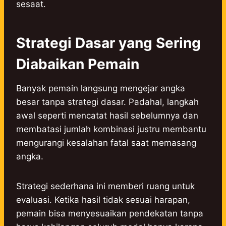
sesaat.
Strategi Dasar yang Sering
Diabaikan Pemain
Banyak pemain langsung mengejar angka
besar tanpa strategi dasar. Padahal, langkah
awal seperti mencatat hasil sebelumnya dan
membatasi jumlah kombinasi justru membantu
mengurangi kesalahan fatal saat memasang
angka.
Strategi sederhana ini memberi ruang untuk
evaluasi. Ketika hasil tidak sesuai harapan,
pemain bisa menyesuaikan pendekatan tanpa