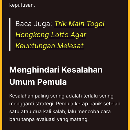
keputusan.
Baca Juga:
Trik Main Togel
Hongkong Lotto Agar
Keuntungan Melesat
Menghindari Kesalahan
Umum Pemula
Kesalahan paling sering adalah terlalu sering
mengganti strategi. Pemula kerap panik setelah
satu atau dua kali kalah, lalu mencoba cara
baru tanpa evaluasi yang matang.